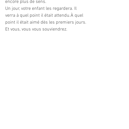
encore plus de sens.
Un jour, votre enfant les regardera. Il 
verra à quel point il était attendu.À quel 
point il était aimé dès les premiers jours.
Et vous, vous vous souviendrez.
 C’est pour cela qu’une séance photo 
nouveau-né n’est pas une simple 
prestation. C’est un héritage 
émotionnel...
Si vous vous demandez à quoi ressemble une 
séance, comment elle se déroule ou si vous 
hésitez encore, je vous invite à découvrir 
[mon 
offre de séances photo nouveau-né en studio à 
Aiguillon]
.
Et si cette période vous touche 