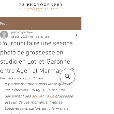
Post
psphotography47
28 déc. 2025
4 min de lecture
Pourquoi faire une séance
photo de grossesse en
studio en Lot-et-Garonne,
entre Agen et Marmande ?
Dernière mise à jour :
29 janv.
Il y a des moments dans la vie que l’on 
croit éternels… jusqu’au jour où ils 
deviennent des 
souvenirs.La
 grossesse 
est l’un de ces moments. Intense, 
bouleversant, parfois difficile — mais 